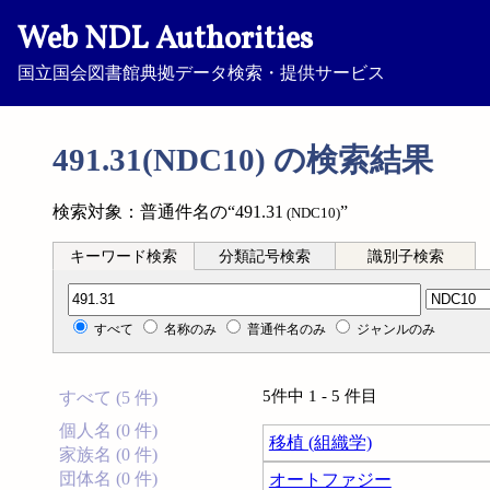
Web NDL Authorities
国立国会図書館典拠データ検索・提供サービス
491.31(NDC10) の検索結果
検索対象：普通件名の“491.31
”
(NDC10)
キーワード検索
分類記号検索
識別子検索
分類記号検索
すべて
名称のみ
普通件名のみ
ジャンルのみ
5件中 1 - 5 件目
すべて (5 件)
個人名 (0 件)
移植 (組織学)
家族名 (0 件)
団体名 (0 件)
オートファジー