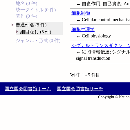
地名 (0 件)
← 自食作用; 自己貪食; Autoph
統一タイトル (0 件)
細胞制御
著作 (0 件)
← Cellular control mechanis
普通件名 (5 件)
細胞生理学
細目なし (5 件)
← Cell physiology
ジャンル・形式 (0 件)
シグナルトランスダクショ
← 細胞情報伝達; シグナル伝
signal transduction
5件中 1 - 5 件目
国立国会図書館ホーム
国立国会図書館サーチ
Copyright © Nationa