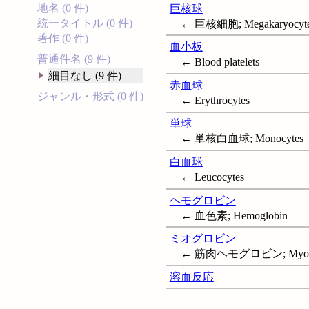
地名 (0 件)
巨核球
統一タイトル (0 件)
← 巨核細胞; Megakaryocyt
著作 (0 件)
血小板
普通件名 (9 件)
← Blood platelets
細目なし (9 件)
赤血球
ジャンル・形式 (0 件)
← Erythrocytes
単球
← 単核白血球; Monocytes
白血球
← Leucocytes
ヘモグロビン
← 血色素; Hemoglobin
ミオグロビン
← 筋肉ヘモグロビン; Myogl
溶血反応