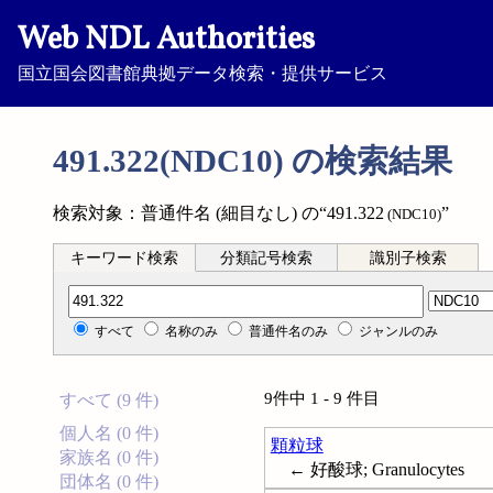
Web NDL Authorities
国立国会図書館典拠データ検索・提供サービス
491.322(NDC10) の検索結果
検索対象：普通件名 (細目なし) の“491.322
”
(NDC10)
キーワード検索
分類記号検索
識別子検索
分類記号検索
すべて
名称のみ
普通件名のみ
ジャンルのみ
9件中 1 - 9 件目
すべて (9 件)
個人名 (0 件)
顆粒球
家族名 (0 件)
← 好酸球; Granulocytes
団体名 (0 件)