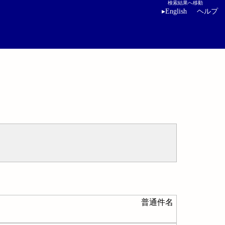
検索結果へ移動
▸
English
ヘルプ
普通件名