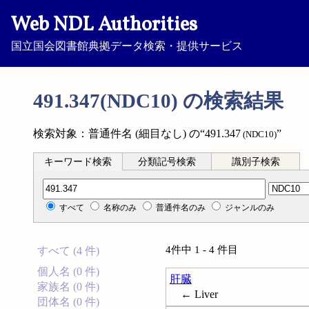
Web NDL Authorities
国立国会図書館典拠データ検索・提供サービス
491.347(NDC10) の検索結果
検索対象：普通件名 (細目なし) の“491.347
”
(NDC10)
キーワード検索
分類記号検索
識別子検索
分類記号検索
すべて
名称のみ
普通件名のみ
ジャンルのみ
4件中 1 - 4 件目
すべて (4 件)
個人名 (0 件)
肝臓
家族名 (0 件)
← Liver
団体名 (0 件)