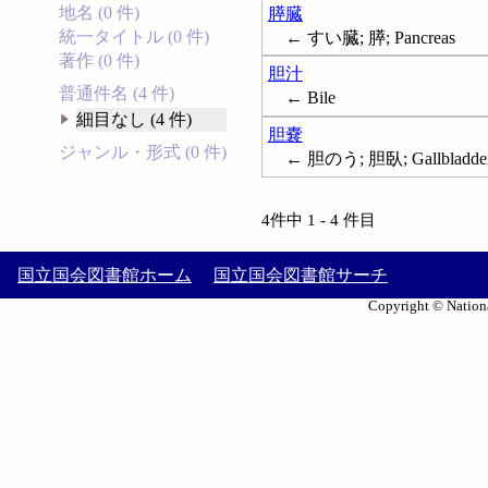
地名 (0 件)
膵臓
統一タイトル (0 件)
← すい臓; 膵; Pancreas
著作 (0 件)
胆汁
普通件名 (4 件)
← Bile
細目なし (4 件)
胆嚢
ジャンル・形式 (0 件)
← 胆のう; 胆臥; Gallbladde
4件中 1 - 4 件目
国立国会図書館ホーム
国立国会図書館サーチ
Copyright © Nationa