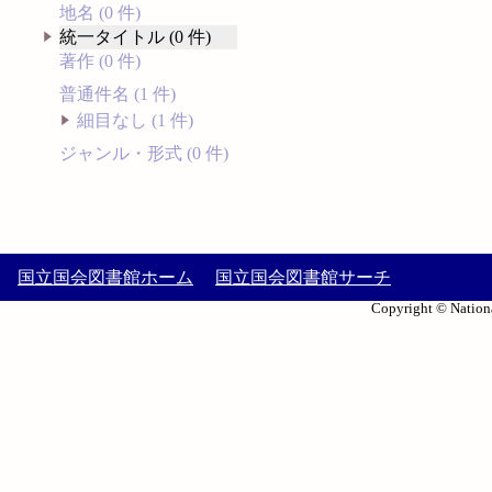
地名 (0 件)
統一タイトル (0 件)
著作 (0 件)
普通件名 (1 件)
細目なし (1 件)
ジャンル・形式 (0 件)
国立国会図書館ホーム
国立国会図書館サーチ
Copyright © Nationa