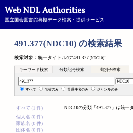
Web NDL Authorities
国立国会図書館典拠データ検索・提供サービス
491.377(NDC10) の検索結果
検索対象：統一タイトルの“491.377
”
(NDC10)
キーワード検索
分類記号検索
識別子検索
分類記号検索
すべて
名称のみ
普通件名のみ
ジャンルのみ
NDC10の分類「491.377」は
すべて (1 件)
個人名 (0 件)
家族名 (0 件)
団体名 (0 件)