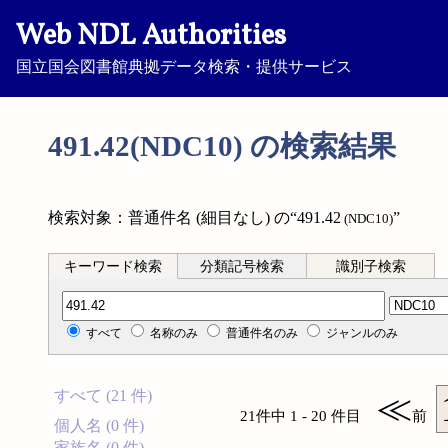
Web NDL Authorities
国立国会図書館典拠データ検索・提供サービス
491.42(NDC10) の検索結果
検索対象：普通件名 (細目なし) の“491.42
”
(NDC10)
キーワード検索
分類記号検索
識別子検索
分類記号検索
すべて
名称のみ
普通件名のみ
ジャンルのみ
すべて (21 件)
≪
21件中 1 - 20 件目
前
個人名 (0 件)
家族名 (0 件)