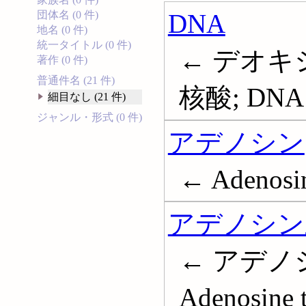
DNA
団体名 (0 件)
地名 (0 件)
統一タイトル (0 件)
← デオキ
著作 (0 件)
普通件名 (21 件)
核酸; DNA
細目なし (21 件)
ジャンル・形式 (0 件)
アデノシン
← Adenosi
アデノシン
← アデノシ
Adenosine 