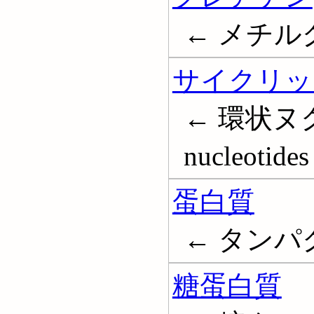
← メチルグ
サイクリッ
← 環状ヌク
nucleotides
蛋白質
← タンパク質
糖蛋白質