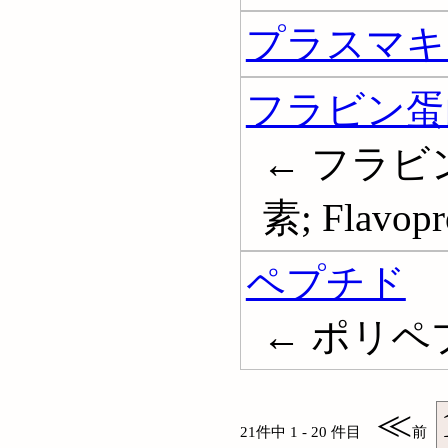
プラスマキ
フラビン蛋
← フラビ
素; Flavopr
ペプチド
← ポリペプチ
≪
21件中 1 - 20 件目
前