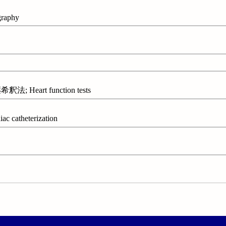
raphy
Heart function tests
atheterization