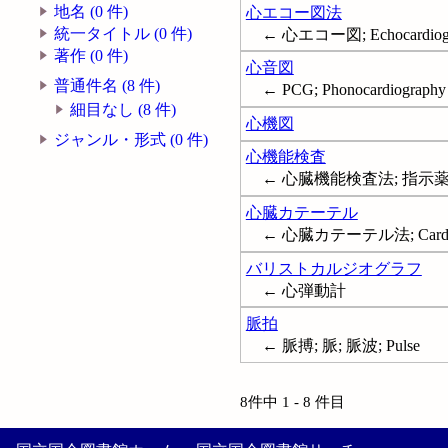
地名 (0 件)
心エコー図法
統一タイトル (0 件)
← 心エコー図; Echocardiog
著作 (0 件)
心音図
普通件名 (8 件)
← PCG; Phonocardiography
細目なし (8 件)
心機図
ジャンル・形式 (0 件)
心機能検査
← 心臓機能検査法; 指示薬希釈法; 
心臓カテーテル
← 心臓カテーテル法; Cardiac c
バリストカルジオグラフ
← 心弾動計
脈拍
← 脈搏; 脈; 脈波; Pulse
8件中 1 - 8 件目