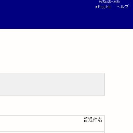
検索結果へ移動
▸
English
ヘルプ
普通件名