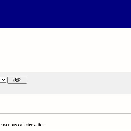
検索
travenous catheterization