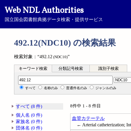
Web NDL Authorities
国立国会図書館典拠データ検索・提供サービス
492.12(NDC10) の検索結果
検索対象：“492.12
”
(NDC10)
キーワード検索
分類記号検索
識別子検索
分類記号検索
すべて
名称のみ
普通件名のみ
ジャンルのみ
8件中 1 - 8 件目
すべて (8 件)
個人名 (0 件)
血管カテーテル
家族名 (0 件)
← Arterial catheterization; In
団体名 (0 件)