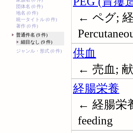
PEG (胃瘻
団体名 (0 件)
地名 (0 件)
← ペグ;
統一タイトル (0 件)
著作 (0 件)
Percutaneo
普通件名 (9 件)
細目なし (9 件)
供血
ジャンル・形式 (0 件)
← 売血; 献血
経腸栄養
← 経腸栄養法
feeding