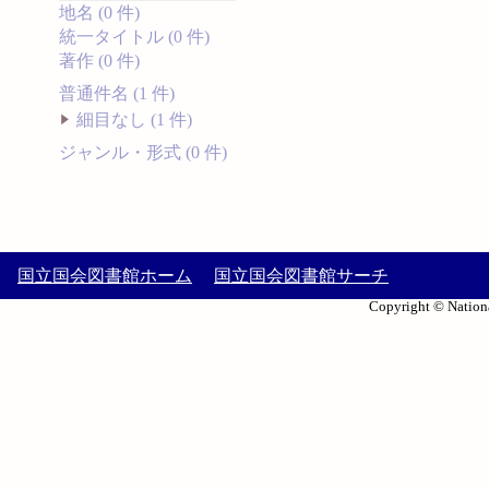
地名 (0 件)
統一タイトル (0 件)
著作 (0 件)
普通件名 (1 件)
細目なし (1 件)
ジャンル・形式 (0 件)
国立国会図書館ホーム
国立国会図書館サーチ
Copyright © Nationa