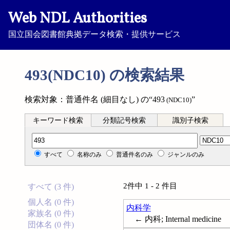
Web NDL Authorities
国立国会図書館典拠データ検索・提供サービス
493(NDC10) の検索結果
検索対象：普通件名 (細目なし) の“493
”
(NDC10)
キーワード検索
分類記号検索
識別子検索
分類記号検索
すべて
名称のみ
普通件名のみ
ジャンルのみ
2件中 1 - 2 件目
すべて (3 件)
個人名 (0 件)
内科学
家族名 (0 件)
← 内科; Internal medicine
団体名 (0 件)