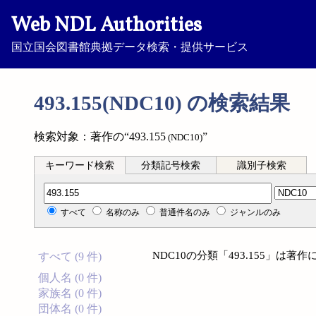
Web NDL Authorities
国立国会図書館典拠データ検索・提供サービス
493.155(NDC10) の検索結果
検索対象：著作の“493.155
”
(NDC10)
キーワード検索
分類記号検索
識別子検索
分類記号検索
すべて
名称のみ
普通件名のみ
ジャンルのみ
NDC10の分類「493.155」は
すべて (9 件)
個人名 (0 件)
家族名 (0 件)
団体名 (0 件)