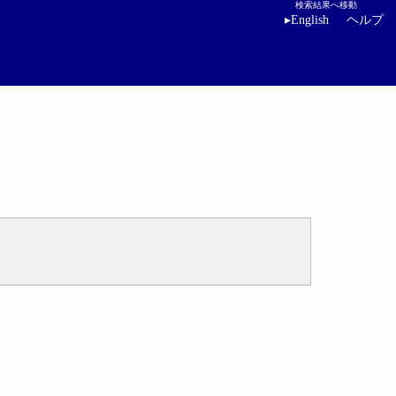
検索結果へ移動
▸
English
ヘルプ