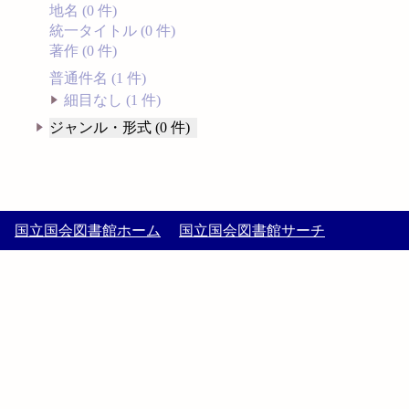
地名 (0 件)
統一タイトル (0 件)
著作 (0 件)
普通件名 (1 件)
細目なし (1 件)
ジャンル・形式 (0 件)
国立国会図書館ホーム
国立国会図書館サーチ