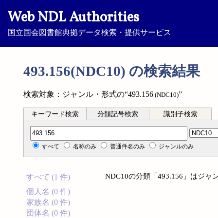
Web NDL Authorities
国立国会図書館典拠データ検索・提供サービス
493.156(NDC10) の検索結果
検索対象：ジャンル・形式の“493.156
”
(NDC10)
キーワード検索
分類記号検索
識別子検索
分類記号検索
すべて
名称のみ
普通件名のみ
ジャンルのみ
NDC10の分類「493.156」
すべて (1 件)
個人名 (0 件)
家族名 (0 件)
団体名 (0 件)