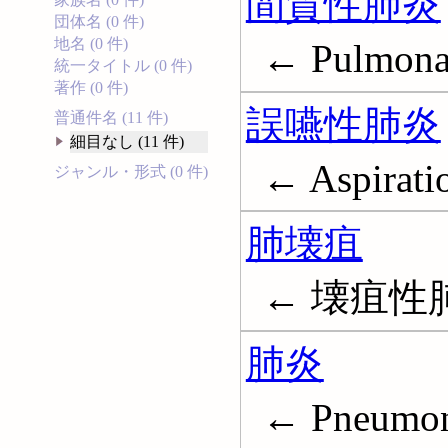
間質性肺炎
団体名 (0 件)
地名 (0 件)
← Pulmonar
統一タイトル (0 件)
著作 (0 件)
誤嚥性肺炎
普通件名 (11 件)
細目なし (11 件)
← Aspirati
ジャンル・形式 (0 件)
肺壊疽
← 壊疽性肺炎;
肺炎
← Pneumon