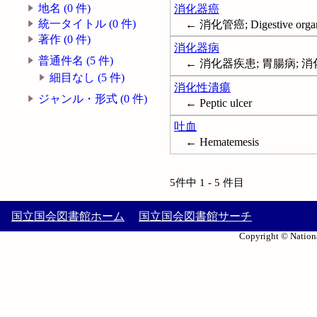
地名 (0 件)
消化器癌
統一タイトル (0 件)
← 消化管癌; Digestive organ
著作 (0 件)
消化器病
普通件名 (5 件)
← 消化器疾患; 胃腸病; 消化器--疾患
細目なし (5 件)
消化性潰瘍
ジャンル・形式 (0 件)
← Peptic ulcer
吐血
← Hematemesis
5件中 1 - 5 件目
国立国会図書館ホーム
国立国会図書館サーチ
Copyright © Nationa