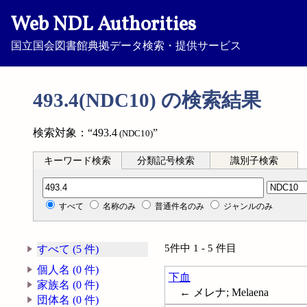
Web NDL Authorities
国立国会図書館典拠データ検索・提供サービス
493.4(NDC10) の検索結果
検索対象：“493.4
”
(NDC10)
キーワード検索
分類記号検索
識別子検索
分類記号検索
すべて
名称のみ
普通件名のみ
ジャンルのみ
5件中 1 - 5 件目
すべて (5 件)
個人名 (0 件)
下血
家族名 (0 件)
← メレナ; Melaena
団体名 (0 件)