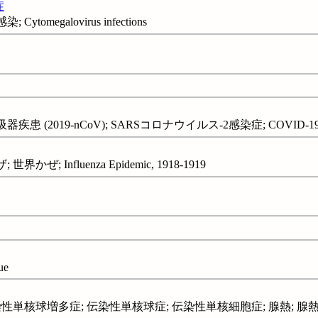
症
omegalovirus infections
(2019-nCoV); SARSコロナウイルス-2感染症; COVID-19 (D
; Influenza Epidemic, 1918-1919
ue
単核球増多症; 伝染性単核球症; 伝染性単核細胞症; 腺熱; 腺熱リケッチ