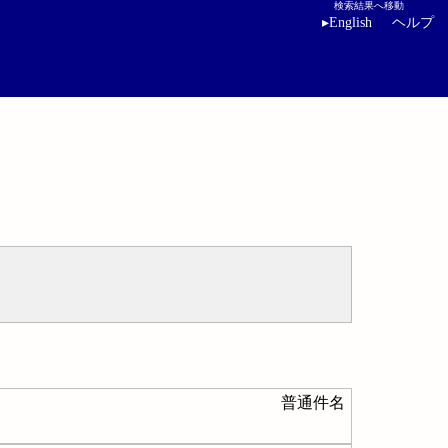
検索結果へ移動
▸
English
ヘルプ
普通件名