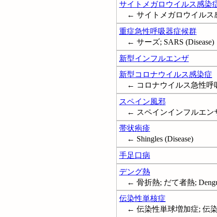
サイトメガロウイルス感染
← サイトメガロウイルス感染; Cyt
重症急性呼吸器症候群
← サーズ; SARS (Disease)
新型インフルエンザ
新型コロナウイルス感染症
← コロナウイルス急性呼吸器疾患 
スペイン風邪
← スペインインフルエンザ; 世界かぜ
帯状疱疹
← Shingles (Disease)
手足口病
デング熱
← 骨折熱; だて者熱; Deng
伝染性単核症
← 伝染性単球増加症; 伝染性