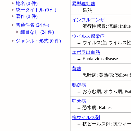
地名 (0 件)
異型猩紅熱
統一タイトル (0 件)
← 泉熱
著作 (0 件)
インフルエンザ
普通件名 (24 件)
← 流行性感冒; 流感; Influe
細目なし (24 件)
ウイルス感染症
ジャンル・形式 (0 件)
← ウイルス症; ウイルス性疾患;
エボラ出血熱
← Ebola virus disease
黄熱
← 黒吐病; 黄熱病; Yellow f
鸚鵡病
← おうむ病; オウム病; Psitta
狂犬病
← 恐水病; Rabies
抗ウイルス剤
← 抗ビールス剤; 抗ウィールス剤;