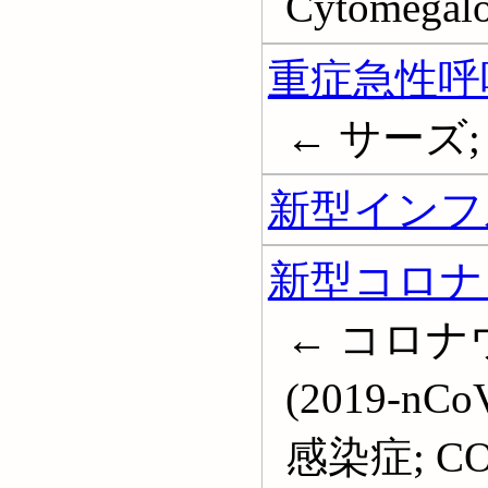
Cytomegalov
重症急性呼
← サーズ; S
新型インフ
新型コロナ
← コロ
(2019-n
感染症; COVI