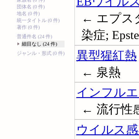
EBウイル
団体名 (0 件)
地名 (0 件)
← エプ
統一タイトル (0 件)
著作 (0 件)
染症; Epstei
普通件名 (24 件)
細目なし (24 件)
異型猩紅熱
ジャンル・形式 (0 件)
← 泉熱
インフルエ
← 流行性感冒;
ウイルス感