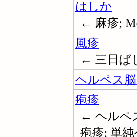
はしか
← 麻疹; Me
風疹
← 三日ばしか
ヘルペス脳
疱疹
← ヘルペス
疱疹; 単純ヘ