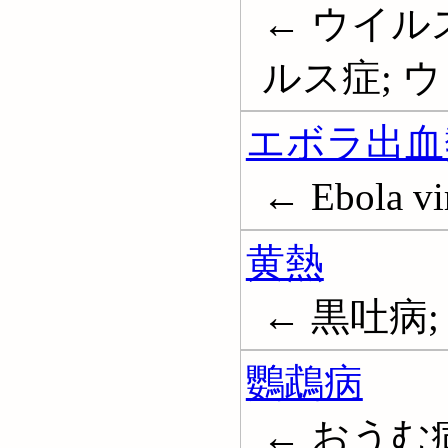
← ウイル
ルス症; ウィー
エボラ出血
← Ebola vir
黄熱
← 黒吐病; 黄
鸚鵡病
← おうむ病; 