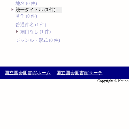
地名 (0 件)
統一タイトル (0 件)
著作 (0 件)
普通件名 (1 件)
細目なし (1 件)
ジャンル・形式 (0 件)
国立国会図書館ホーム
国立国会図書館サーチ
Copyright © Nationa