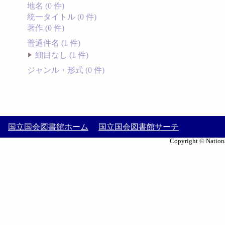
地名 (0 件)
統一タイトル (0 件)
著作 (0 件)
普通件名 (1 件)
細目なし (1 件)
ジャンル・形式 (0 件)
国立国会図書館ホーム
国立国会図書館サーチ
Copyright © Nationa