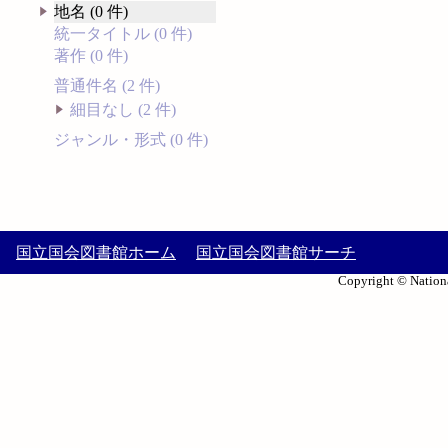
地名 (0 件)
統一タイトル (0 件)
著作 (0 件)
普通件名 (2 件)
細目なし (2 件)
ジャンル・形式 (0 件)
国立国会図書館ホーム
国立国会図書館サーチ
Copyright © Nationa