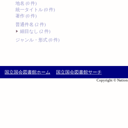
地名 (0 件)
統一タイトル (0 件)
著作 (0 件)
普通件名 (2 件)
細目なし (2 件)
ジャンル・形式 (0 件)
国立国会図書館ホーム
国立国会図書館サーチ
Copyright © Nationa