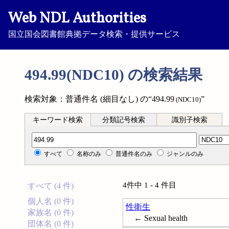
Web NDL Authorities
国立国会図書館典拠データ検索・提供サービス
494.99(NDC10) の検索結果
検索対象：普通件名 (細目なし) の“494.99
”
(NDC10)
キーワード検索
分類記号検索
識別子検索
分類記号検索
すべて
名称のみ
普通件名のみ
ジャンルのみ
4件中 1 - 4 件目
すべて (4 件)
個人名 (0 件)
性衛生
家族名 (0 件)
← Sexual health
団体名 (0 件)