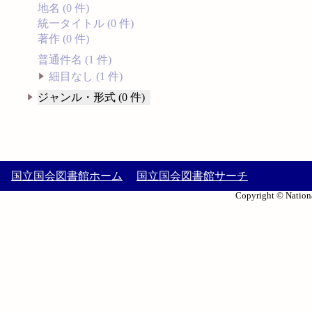
地名 (0 件)
統一タイトル (0 件)
著作 (0 件)
普通件名 (1 件)
細目なし (1 件)
ジャンル・形式 (0 件)
国立国会図書館ホーム
国立国会図書館サーチ
Copyright © Nationa