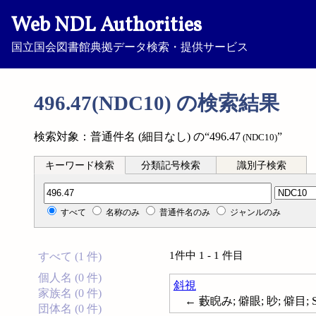
Web NDL Authorities
国立国会図書館典拠データ検索・提供サービス
496.47(NDC10) の検索結果
検索対象：普通件名 (細目なし) の“496.47
”
(NDC10)
キーワード検索
分類記号検索
識別子検索
分類記号検索
すべて
名称のみ
普通件名のみ
ジャンルのみ
1件中 1 - 1 件目
すべて (1 件)
個人名 (0 件)
斜視
家族名 (0 件)
← 藪睨み; 僻眼; 眇; 僻目; St
団体名 (0 件)