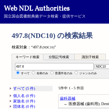
Web NDL Authorities
国立国会図書館典拠データ検索・提供サービス
497.8(NDC10) の検索結果
検索対象：“497.8
”
(NDC10)
キーワード検索
分類記号検索
識別子検索
分類記号検索
すべて
名称のみ
普通件名のみ
ジャンルのみ
5件中 1 - 5 件目
すべて (5 件)
個人名 (0 件)
歯科器械
家族名 (0 件)
← 医療器械 (歯科用); Dental in
団体名 (0 件)