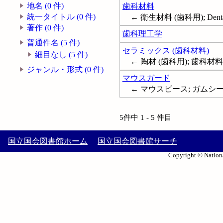
地名 (0 件)
歯科材料
統一タイトル (0 件)
← 衛生材料 (歯科用); Dental 
著作 (0 件)
歯科理工学
普通件名 (5 件)
セラミックス (歯科材料)
細目なし (5 件)
← 陶材 (歯科用); 歯科材料 (セ
ジャンル・形式 (0 件)
マウスガード
← マウスピース; ガムシールド; 
5件中 1 - 5 件目
国立国会図書館ホーム
国立国会図書館サーチ
Copyright © Nationa