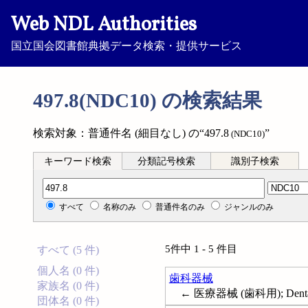
Web NDL Authorities
国立国会図書館典拠データ検索・提供サービス
497.8(NDC10) の検索結果
検索対象：普通件名 (細目なし) の“497.8
”
(NDC10)
キーワード検索
分類記号検索
識別子検索
分類記号検索
すべて
名称のみ
普通件名のみ
ジャンルのみ
5件中 1 - 5 件目
すべて (5 件)
個人名 (0 件)
歯科器械
家族名 (0 件)
← 医療器械 (歯科用); Dental in
団体名 (0 件)