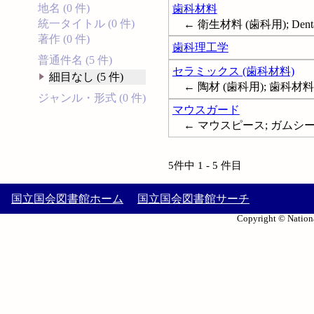
地名 (0 件)
歯科材料
統一タイトル (0 件)
← 衛生材料 (歯科用); Dental 
著作 (0 件)
歯科理工学
普通件名 (5 件)
セラミックス (歯科材料)
細目なし (5 件)
← 陶材 (歯科用); 歯科材料 (セ
ジャンル・形式 (0 件)
マウスガード
← マウスピース; ガムシールド; 
5件中 1 - 5 件目
国立国会図書館ホーム
国立国会図書館サーチ
Copyright © Nationa