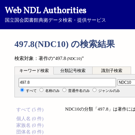
Web NDL Authorities
国立国会図書館典拠データ検索・提供サービス
497.8(NDC10) の検索結果
検索対象：著作の“497.8
”
(NDC10)
キーワード検索
分類記号検索
識別子検索
分類記号検索
すべて
名称のみ
普通件名のみ
ジャンルのみ
NDC10の分類「497.8」は著
すべて (5 件)
個人名 (0 件)
家族名 (0 件)
団体名 (0 件)