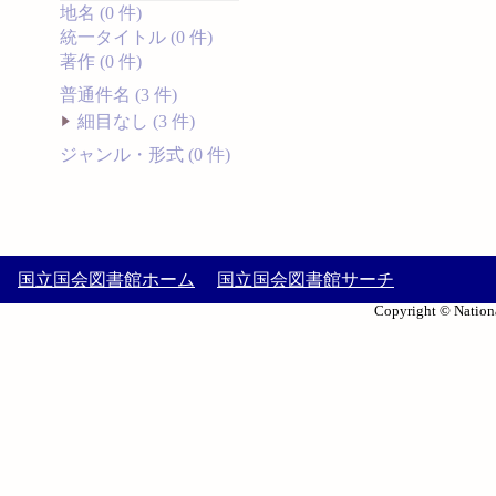
地名 (0 件)
統一タイトル (0 件)
著作 (0 件)
普通件名 (3 件)
細目なし (3 件)
ジャンル・形式 (0 件)
国立国会図書館ホーム
国立国会図書館サーチ
Copyright © Nationa