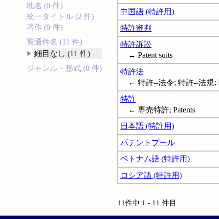
地名 (0 件)
中国語 (特許用)
統一タイトル (2 件)
著作 (0 件)
特許審判
普通件名 (11 件)
特許訴訟
細目なし (11 件)
← Patent suits
ジャンル・形式 (0 件)
特許法
← 特許--法令; 特許--法規; Paten
特許
← 専売特許; Patents
日本語 (特許用)
パテントプール
ベトナム語 (特許用)
ロシア語 (特許用)
11件中 1 - 11 件目