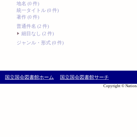
地名 (0 件)
統一タイトル (0 件)
著作 (0 件)
普通件名 (2 件)
細目なし (2 件)
ジャンル・形式 (0 件)
国立国会図書館ホーム
国立国会図書館サーチ
Copyright © Nationa