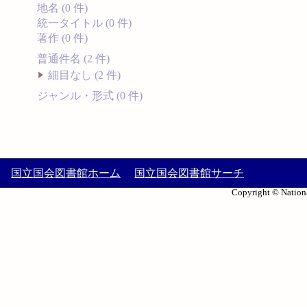
地名 (0 件)
統一タイトル (0 件)
著作 (0 件)
普通件名 (2 件)
細目なし (2 件)
ジャンル・形式 (0 件)
国立国会図書館ホーム
国立国会図書館サーチ
Copyright © Nationa