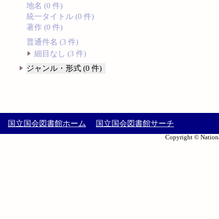
地名 (0 件)
統一タイトル (0 件)
著作 (0 件)
普通件名 (3 件)
細目なし (3 件)
ジャンル・形式 (0 件)
国立国会図書館ホーム
国立国会図書館サーチ
Copyright © Nationa