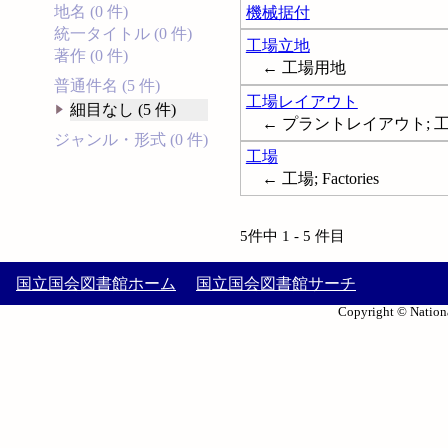
地名 (0 件)
機械据付
統一タイトル (0 件)
工場立地
著作 (0 件)
← 工場用地
普通件名 (5 件)
工場レイアウト
細目なし (5 件)
← プラントレイアウト; 工場配置;
ジャンル・形式 (0 件)
工場
← 工場; Factories
5件中 1 - 5 件目
国立国会図書館ホーム
国立国会図書館サーチ
Copyright © Nationa