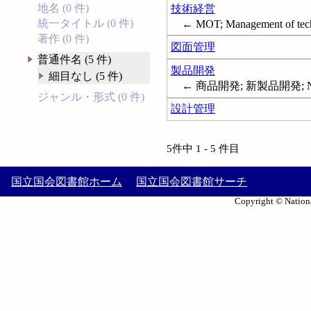
地名 (0 件)
技術経営
統一タイトル (0 件)
← MOT; Management of tec
著作 (0 件)
図面管理
普通件名 (5 件)
製品開発
細目なし (5 件)
← 商品開発; 新製品開発; New pr
ジャンル・形式 (0 件)
設計管理
5件中 1 - 5 件目
国立国会図書館ホーム
国立国会図書館サーチ
Copyright © Nationa