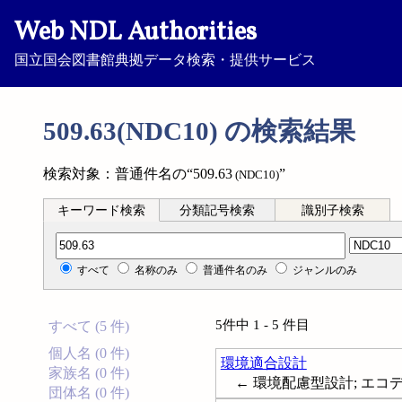
Web NDL Authorities
国立国会図書館典拠データ検索・提供サービス
509.63(NDC10) の検索結果
検索対象：普通件名の“509.63
”
(NDC10)
キーワード検索
分類記号検索
識別子検索
分類記号検索
すべて
名称のみ
普通件名のみ
ジャンルのみ
5件中 1 - 5 件目
すべて (5 件)
個人名 (0 件)
環境適合設計
家族名 (0 件)
← 環境配慮型設計; エコ
団体名 (0 件)