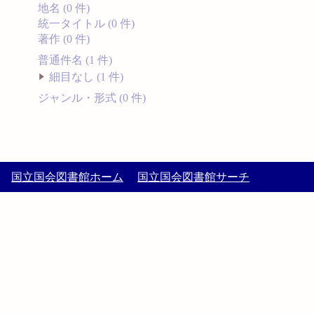
地名 (0 件)
統一タイトル (0 件)
著作 (0 件)
普通件名 (1 件)
細目なし (1 件)
ジャンル・形式 (0 件)
国立国会図書館ホーム
国立国会図書館サーチ