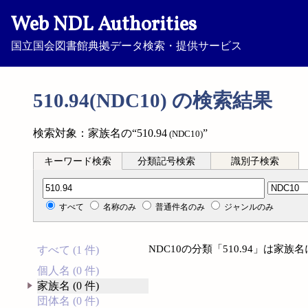
Web NDL Authorities
国立国会図書館典拠データ検索・提供サービス
510.94(NDC10) の検索結果
検索対象：家族名の“510.94
”
(NDC10)
キーワード検索
分類記号検索
識別子検索
分類記号検索
すべて
名称のみ
普通件名のみ
ジャンルのみ
NDC10の分類「510.94」は家
すべて (1 件)
個人名 (0 件)
家族名 (0 件)
団体名 (0 件)