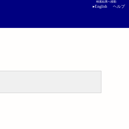
検索結果へ移動
▸
English
ヘルプ