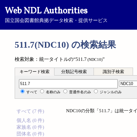
Web NDL Authorities
国立国会図書館典拠データ検索・提供サービス
511.7(NDC10) の検索結果
検索対象：統一タイトルの“511.7
”
(NDC10)
キーワード検索
分類記号検索
識別子検索
分類記号検索
すべて
名称のみ
普通件名のみ
ジャンルのみ
NDC10の分類「511.7」は統
すべて (7 件)
個人名 (0 件)
家族名 (0 件)
団体名 (0 件)