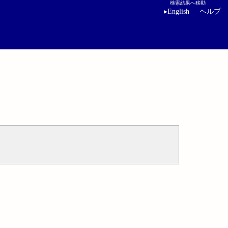
検索結果へ移動
▸
English
ヘルプ