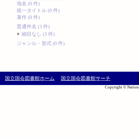
地名 (0 件)
統一タイトル (0 件)
著作 (0 件)
普通件名 (3 件)
細目なし (3 件)
ジャンル・形式 (0 件)
国立国会図書館ホーム
国立国会図書館サーチ
Copyright © Nationa