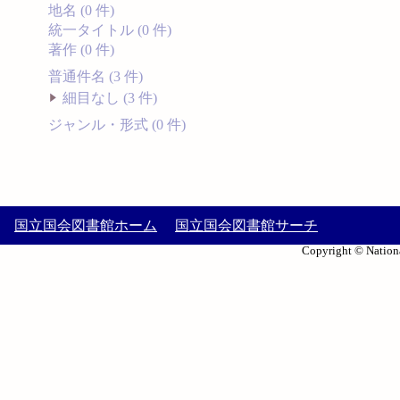
地名 (0 件)
統一タイトル (0 件)
著作 (0 件)
普通件名 (3 件)
細目なし (3 件)
ジャンル・形式 (0 件)
国立国会図書館ホーム
国立国会図書館サーチ
Copyright © Nationa