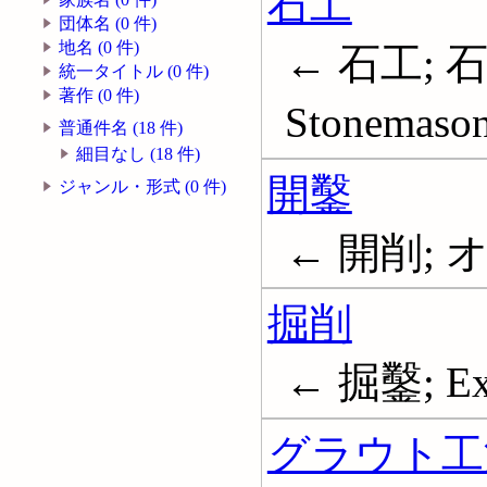
石工
団体名 (0 件)
地名 (0 件)
← 石工; 石
統一タイトル (0 件)
著作 (0 件)
Stonemasons
普通件名 (18 件)
細目なし (18 件)
開鑿
ジャンル・形式 (0 件)
← 開削;
掘削
← 掘鑿; Exc
グラウト工