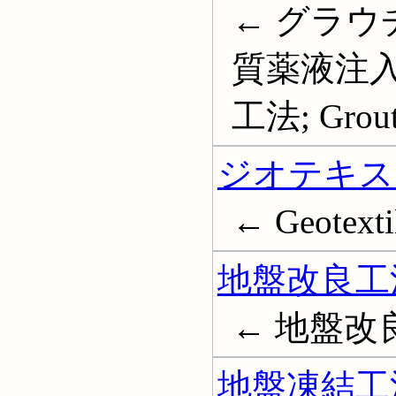
← グラウ
質薬液注入
工法; Groutin
ジオテキス
← Geotexti
地盤改良工
← 地盤改
地盤凍結工