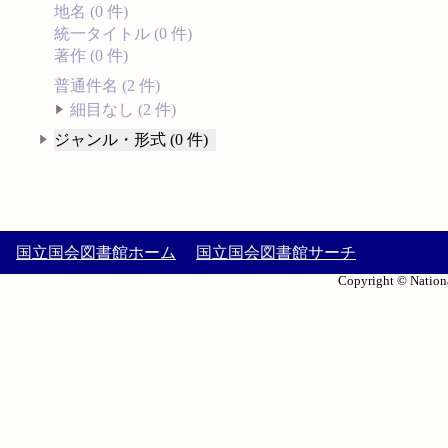
地名 (0 件)
統一タイトル (0 件)
著作 (0 件)
普通件名 (2 件)
細目なし (2 件)
ジャンル・形式 (0 件)
国立国会図書館ホーム
国立国会図書館サーチ
Copyright © Nationa