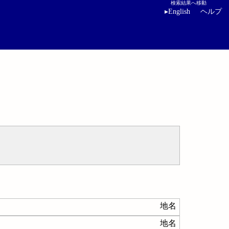
検索結果へ移動
▸
English
ヘルプ
地名
地名