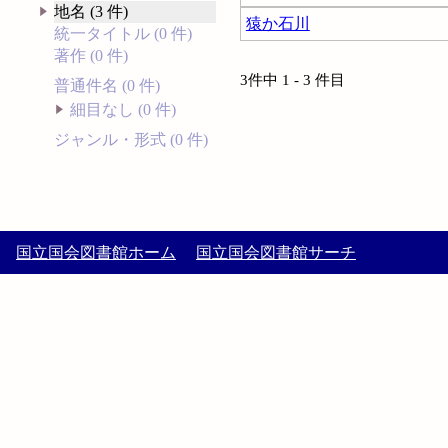
地名 (3 件)
猿か石川
統一タイトル (0 件)
著作 (0 件)
3件中 1 - 3 件目
普通件名 (0 件)
細目なし (0 件)
ジャンル・形式 (0 件)
国立国会図書館ホーム
国立国会図書館サーチ