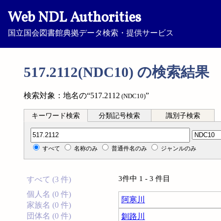
Web NDL Authorities
国立国会図書館典拠データ検索・提供サービス
517.2112(NDC10) の検索結果
検索対象：地名の“517.2112
”
(NDC10)
キーワード検索
分類記号検索
識別子検索
分類記号検索
すべて
名称のみ
普通件名のみ
ジャンルのみ
3件中 1 - 3 件目
すべて (3 件)
個人名 (0 件)
阿寒川
家族名 (0 件)
団体名 (0 件)
釧路川