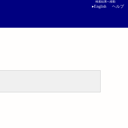
検索結果へ移動
▸
English
ヘルプ