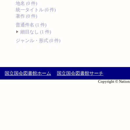
地名 (0 件)
統一タイトル (0 件)
著作 (0 件)
普通件名 (1 件)
細目なし (1 件)
ジャンル・形式 (0 件)
国立国会図書館ホーム
国立国会図書館サーチ
Copyright © Nationa