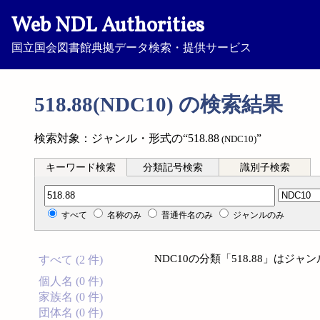
Web NDL Authorities
国立国会図書館典拠データ検索・提供サービス
518.88(NDC10) の検索結果
検索対象：ジャンル・形式の“518.88
”
(NDC10)
キーワード検索
分類記号検索
識別子検索
分類記号検索
すべて
名称のみ
普通件名のみ
ジャンルのみ
NDC10の分類「518.88」は
すべて (2 件)
個人名 (0 件)
家族名 (0 件)
団体名 (0 件)