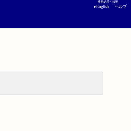
検索結果へ移動
▸
English
ヘルプ