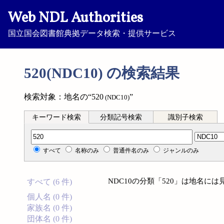
Web NDL Authorities
国立国会図書館典拠データ検索・提供サービス
520(NDC10) の検索結果
検索対象：地名の“520
”
(NDC10)
キーワード検索
分類記号検索
識別子検索
分類記号検索
すべて
名称のみ
普通件名のみ
ジャンルのみ
NDC10の分類「520」は地名に
すべて (6 件)
個人名 (0 件)
家族名 (0 件)
団体名 (0 件)