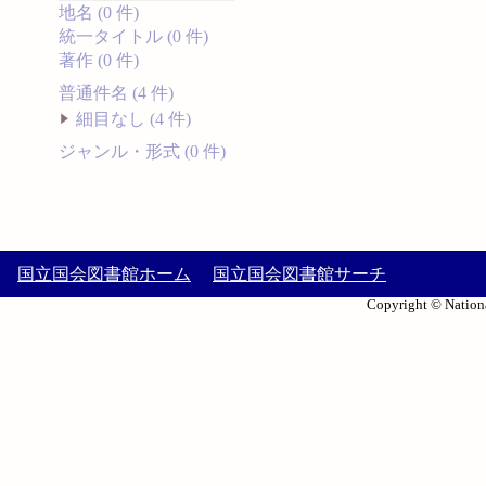
地名 (0 件)
統一タイトル (0 件)
著作 (0 件)
普通件名 (4 件)
細目なし (4 件)
ジャンル・形式 (0 件)
国立国会図書館ホーム
国立国会図書館サーチ
Copyright © Nationa