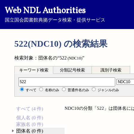
Web NDL Authorities
国立国会図書館典拠データ検索・提供サービス
522(NDC10) の検索結果
検索対象：団体名の“522
”
(NDC10)
キーワード検索
分類記号検索
識別子検索
分類記号検索
すべて
名称のみ
普通件名のみ
ジャンルのみ
NDC10の分類「522」は団体名
すべて (4 件)
個人名 (0 件)
家族名 (0 件)
団体名 (0 件)