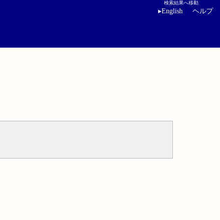
検索結果へ移動
▸
English
ヘルプ