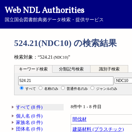
Web NDL Authorities
国立国会図書館典拠データ検索・提供サービス
524.21(NDC10) の検索結果
検索対象：“524.21
”
(NDC10)
キーワード検索
分類記号検索
識別子検索
分類記号検索
すべて
名称のみ
普通件名のみ
ジャンルのみ
8件中 1 - 8 件目
すべて (8 件)
個人名 (0 件)
間伐材
家族名 (0 件)
団体名 (0 件)
建築材料 (プラスチック)