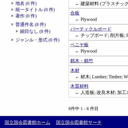
地名 (0 件)
← 建築材料 (プラスチックス); 
統一タイトル (0 件)
合板
著作 (0 件)
← Plywood
普通件名 (8 件)
パーティクルボード
細目なし (8 件)
← チップボード; 削片板; Parti
ジャンル・形式 (0 件)
ベニヤ板
← Plywood
銘木・銘竹
木材
← 材木; Lumber; Timber; W
木質材料
← 人造板; 改良木材; 加工木
8件中 1 - 8 件目
国立国会図書館ホーム
国立国会図書館サーチ