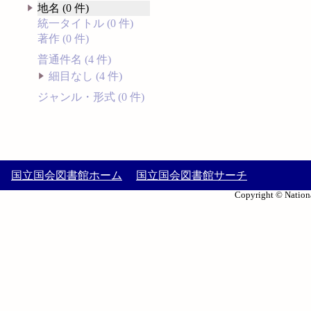
地名 (0 件)
統一タイトル (0 件)
著作 (0 件)
普通件名 (4 件)
細目なし (4 件)
ジャンル・形式 (0 件)
国立国会図書館ホーム
国立国会図書館サーチ
Copyright © Nationa