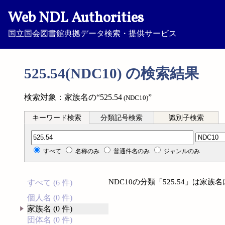
Web NDL Authorities
国立国会図書館典拠データ検索・提供サービス
525.54(NDC10) の検索結果
検索対象：家族名の“525.54
”
(NDC10)
キーワード検索
分類記号検索
識別子検索
分類記号検索
すべて
名称のみ
普通件名のみ
ジャンルのみ
NDC10の分類「525.54」は家
すべて (6 件)
個人名 (0 件)
家族名 (0 件)
団体名 (0 件)