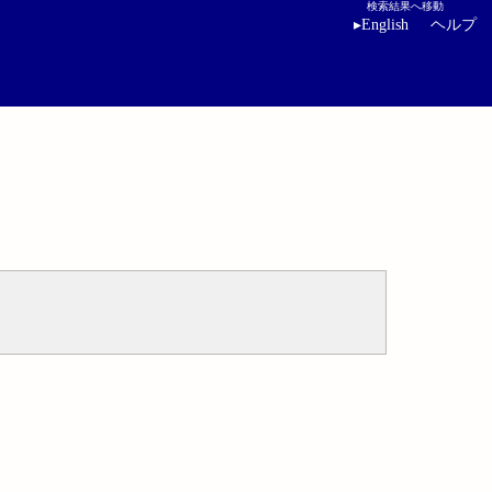
検索結果へ移動
▸
English
ヘルプ