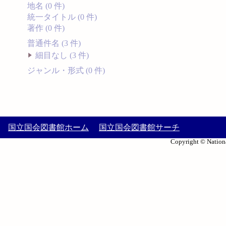
地名 (0 件)
統一タイトル (0 件)
著作 (0 件)
普通件名 (3 件)
細目なし (3 件)
ジャンル・形式 (0 件)
国立国会図書館ホーム
国立国会図書館サーチ
Copyright © Nationa