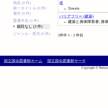
地名 (0 件)
塔
統一タイトル (0 件)
← Towers
著作 (0 件)
バリアフリー (建築)
普通件名 (3 件)
← 建築と身体障害者; 身体障害者と
細目なし (3 件)
ジャンル・形式 (0 件)
3件中 1 - 3 件目
国立国会図書館ホーム
国立国会図書館サーチ
Copyright © Nationa